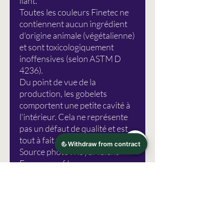
liant.
Toutes les couleurs Finetec ne
contiennent aucun ingrédient
d'origine animale (végétalienne)
et sont toxicologiquement
inoffensives (selon ASTM D
4236).
Du point de vue de la
production, les gobelets
comportent une petite cavité à
l'intérieur. Cela ne représente
pas un défaut de qualité et est
tout à fait normal.
Source photo : Royal Talens
Erreurs sauf !
Informations du fabricant
Les couleurs SEELIG