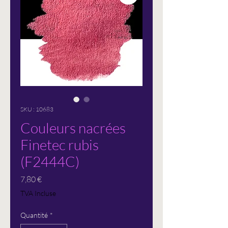
SKU : 10683
Couleurs nacrées
Finetec rubis
(F2444C)
Prix
7,80 €
TVA Incluse
Quantité
*