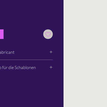
abricant
 GmbH
o für die Schablonen
1 791-235
om