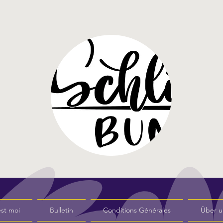
st moi
Bulletin
Conditions Générales
Über u