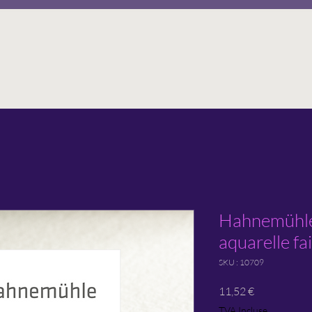
Hahnemühle 
aquarelle fai
SKU : 10709
Prix
11,52 €
TVA Incluse