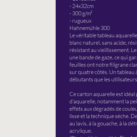
- 24x32cm
- 300 g/m²
- rugueux
Hahnemühle 300
Le véritable tableau aquarell
blanc naturel, sans acide, rés
résistant au vieillissement. L
une bande de gaze, ce qui gara
feuilles ont notre filigrane cla
sur quatre côtés. Un tableau à
débutants que les utilisateur
Ce carton aquarelle est idéal
d'aquarelle, notamment la pei
effets aux dégradés de couleur
lisse et la technique sèche. De
au lavis, à la gouache, à la dé
acrylique.