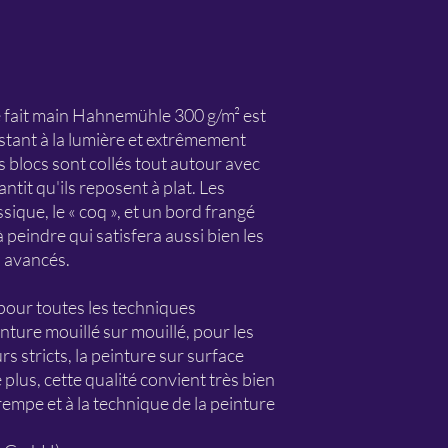
e fait main Hahnemühle 300 g/m² est
istant à la lumière et extrêmement
es blocs sont collés tout autour avec
ntit qu'ils reposent à plat. Les
ssique, le « coq », et un bord frangé
 peindre qui satisfera aussi bien les
s avancés.
 pour toutes les techniques
nture mouillé sur mouillé, pour les
s stricts, la peinture sur surface
 plus, cette qualité convient très bien
trempe et à la technique de la peinture