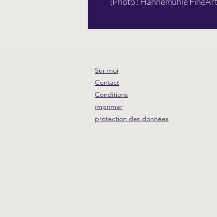
(Photo : Hahnemühle FineA
Sur moi
Contact
Conditions
imprimer
protection des données