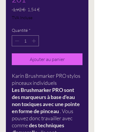
Prix
Prix
 1,92 € 
1,54 €
original
promotionnel
TVA Incluse
Quantité
*
Ajouter au panier
Karin Brushmarker PRO stylos
pinceaux individuels
Les Brushmarker PRO sont
des marqueurs à base d'eau
non toxiques avec une pointe
en forme de pinceau
. Vous
pouvez donc travailler avec
comme
des techniques