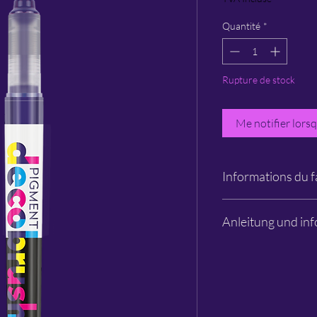
Quantité
*
Rupture de stock
Me notifier lorsq
Informations du f
Karine
Anleitung und inf
Modlinska 209
05-110 Jablonna
www.karinmarkers.c
Bitte lesen
Téléphone : +48 22 7
E-mail : support@kar