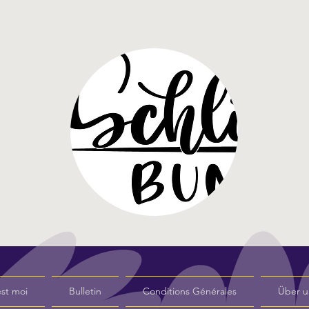
st moi
Bulletin
Conditions Générales
Über u