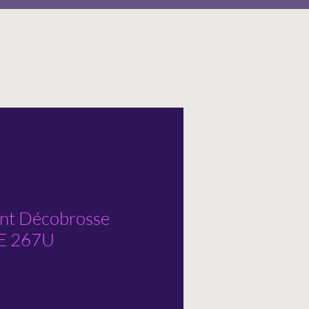
ent Décobrosse
E 267U
tionnel