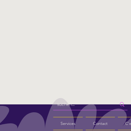
Services
Contact
C'e