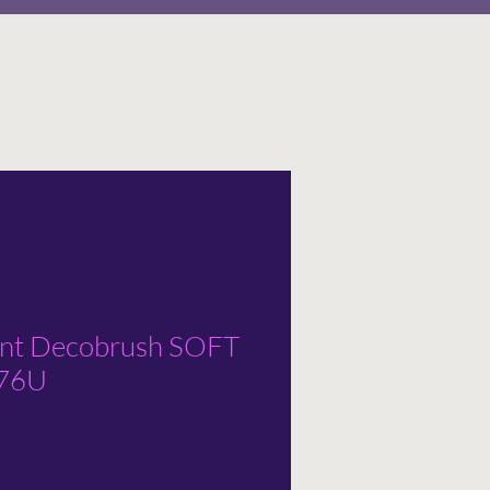
ent Decobrush SOFT
176U
tionnel