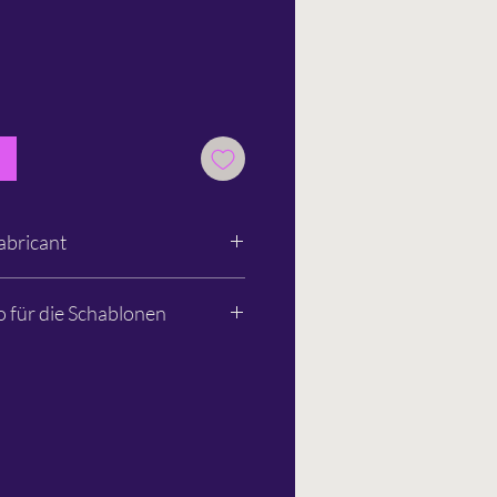
abricant
o für die Schablonen
om
824715
inmarkers.com