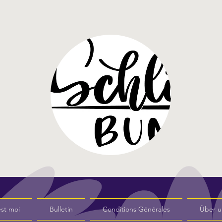
st moi
Bulletin
Conditions Générales
Über u