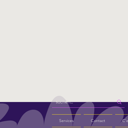
Services
Contact
C'e