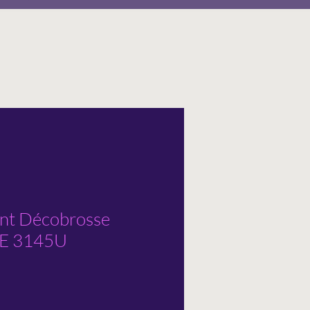
ent Décobrosse
E 3145U
tionnel