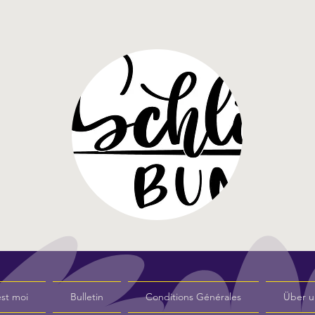
st moi
Bulletin
Conditions Générales
Über u