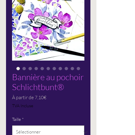
Bannière au pochoir
Schlichtbunt®
Prix
À partir de
7,10€
promotionnel
TVA Incluse
Taille
*