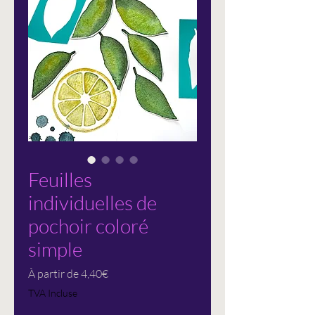
Feuilles
individuelles de
pochoir coloré
simple
Prix
À partir de
4,40€
promotionnel
TVA Incluse