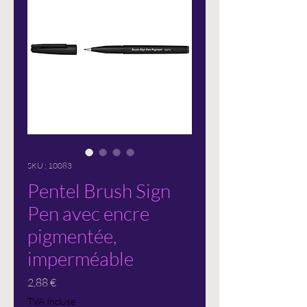
SKU : 10083
Pentel Brush Sign
Pen avec encre
pigmentée,
imperméable
Prix
2,88 €
TVA Incluse