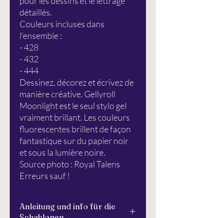
pour les dessins et le lettrage
détaillés.
Couleurs incluses dans
l'ensemble :
- 428
- 432
- 444
Dessinez, décorez et écrivez de
manière créative. Gellyroll
Moonlight est le seul stylo gel
vraiment brillant. Les couleurs
fluorescentes brillent de façon
fantastique sur du papier noir
et sous la lumière noire.
Source photo : Royal Talens
Erreurs sauf !
Anleitung und info für die
Schablonen