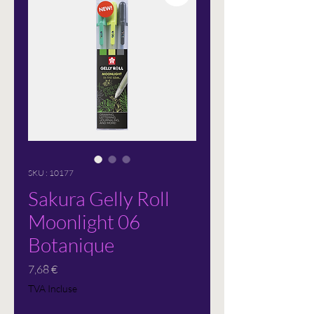
SKU : 10177
Sakura Gelly Roll
Moonlight 06
Botanique
Prix
7,68 €
TVA Incluse