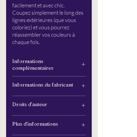
facilement et avec chic.
Coupez simplement le long des
lignes extérieures (que vous
coloriez) et vous pourrez
réassembler vos couleurs à
chaque fois.
Informations
complémentaires
Veuillez continuer à lire
ici
.
Informations du fabricant
Simplement coloré®
Droits d'auteur
Pommier 6
26129 Oldenbourg
info@schlichtbunt.com
Les pochoirs Schlichtbunt® ont été
Plus d'informations
+49 441 36 10 55 15
entièrement conçus et fabriqués par
Schlichtbunt® (Özlem Sjuts), sauf si