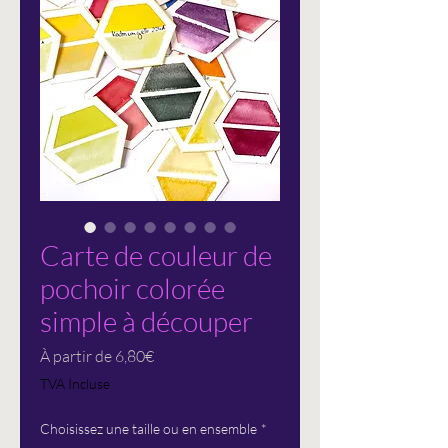
Carte de couleur de
pochoir colorée
simple à découper
Prix
À partir de
6,80€
promotionnel
TVA Incluse
Choisissez une taille ou en ensemble
*