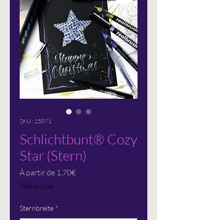
SKU : 15871
Schlichtbunt® Cozy
Star (Stern)
Prix
À partir de
1,70€
promotionnel
TVA Incluse
Sternbreite
*