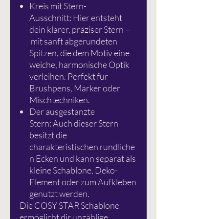
Kreis mit Stern-
Ausschnitt: Hier entsteht
dein klarer, präziser Stern –
mit sanft abgerundeten
Spitzen, die dem Motiv eine
weiche, harmonische Optik
verleihen. Perfekt für
Brushpens, Marker oder
Mischtechniken.
Der ausgestanzte
Stern: Auch dieser Stern
besitzt die
charakteristischen rundliche
n Ecken und kann separat als
kleine Schablone, Deko-
Element oder zum Aufkleben
genutzt werden.
Die COSY STAR Schablone
ermöglicht dir unzählige