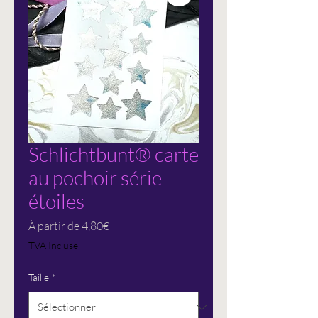
Schlichtbunt® carte
au pochoir série
étoiles
Prix
À partir de
4,80€
promotionnel
TVA Incluse
Taille
*