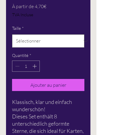
Prix
À partir de
4,70€
promotionnel
TVA Incluse
Taille
*
Quantité
*
Ajouter au panier
Klassisch, klar und einfach
wunderschön!
Dieses Set enthält 8
unterschiedlich geformte
Sterne, die sich ideal für Karten,