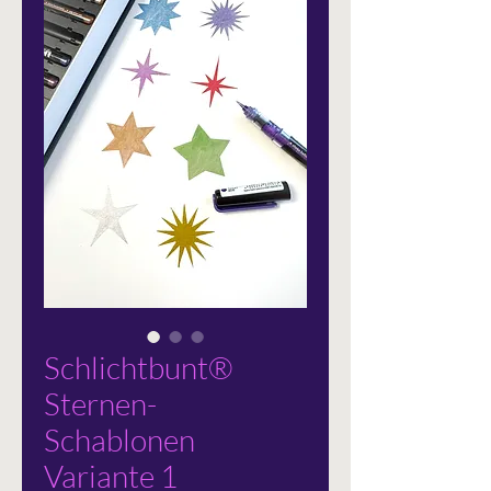
Schlichtbunt®
Sternen-
Schablonen
Variante 1