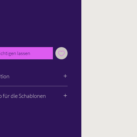
chtigen lassen
tion
o für die Schablonen
e
00
s.com