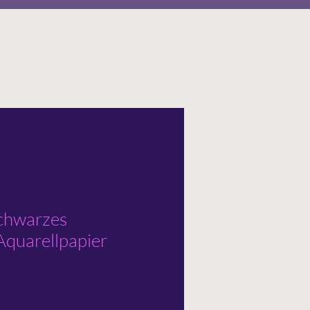
chwarzes
Aquarellpapier