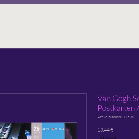
Van Gogh S
Postkarten 
Artikelnummer: 11536
Preis
13,44 €
inkl. MwSt.