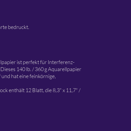
arte bedruckt.
apier ist perfekt für Interferenz-
Dieses 140 lb. / 360 g Aquarellpapier
 und hat eine feinkörnige,
ck enthält 12 Blatt, die 8,3" x 11,7" /