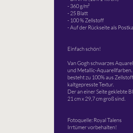
- 360 g/m²
- 25 Blatt
- 100 % Zellstoff
- Auf der Rückseite als Postk
Einfach schön!
Van Gogh schwarzes Aquarellp
und Metallic-Aquarellfarben. 
besteht zu 100% aus Zellstoff
kaltgepresste Textur.
Der an einer Seite geklebte Blo
21 cm x 29,7 cm groß sind.
Fotoquelle: Royal Talens
Irrtümer vorbehalten!