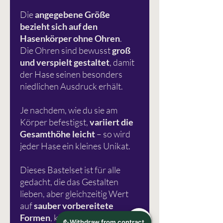
Die
angegebene Größe
bezieht sich auf den
Hasenkörper ohne Ohren
.
Die Ohren sind bewusst
groß
und verspielt gestaltet
, damit
der Hase seinen besonders
niedlichen Ausdruck erhält.
Je nachdem, wie du sie am
Körper befestigst,
variiert die
Gesamthöhe leicht
– so wird
jeder Hase ein kleines Unikat.
Dieses Bastelset ist für alle
gedacht, die das Gestalten
lieben, aber gleichzeitig Wert
auf
sauber vorbereitete
Formen
, klare Klebehilfen und