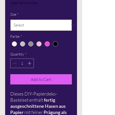
Price
Sales Tax Included
Size
*
Farbe
*
Quantity
*
Add to Cart
Dieses DIY-Papierdeko-
Bastelset enthält
fertig
ausgeschnittene Hasen aus
Papier
mit feiner
Prägung als