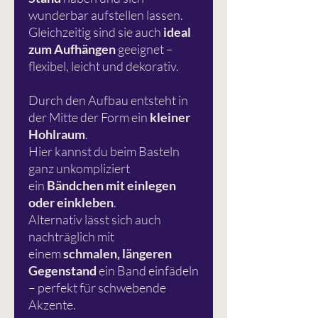
wunderbar aufstellen lassen.
Gleichzeitig sind sie auch
ideal
zum Aufhängen
geeignet –
flexibel, leicht und dekorativ.
Durch den Aufbau entsteht in
der Mitte der Form ein
kleiner
Hohlraum
.
Hier kannst du beim Basteln
ganz unkompliziert
ein
Bändchen mit einlegen
oder einkleben
.
Alternativ lässt sich auch
nachträglich mit
einem
schmalen, längeren
Gegenstand
ein Band einfädeln
– perfekt für schwebende
Akzente.