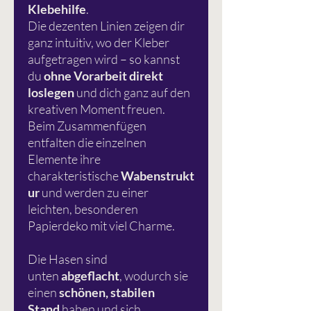
Klebehilfe
.
Die dezenten Linien zeigen dir
ganz intuitiv, wo der Kleber
aufgetragen wird – so kannst
du
ohne Vorarbeit direkt
loslegen
und dich ganz auf den
kreativen Moment freuen.
Beim Zusammenfügen
entfalten die einzelnen
Elemente ihre
charakteristische
Wabenstrukt
ur
und werden zu einer
leichten, besonderen
Papierdeko mit viel Charme.
Die Hasen sind
unten
abgeflacht
, wodurch sie
einen
schönen, stabilen
Stand
haben und sich