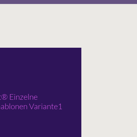
t® Einzelne
ablonen Variante1