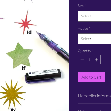
Size
*
Select
motive
*
Select
Quantity
*
Add to Cart
Herstellerinform
Schlichtbunt®