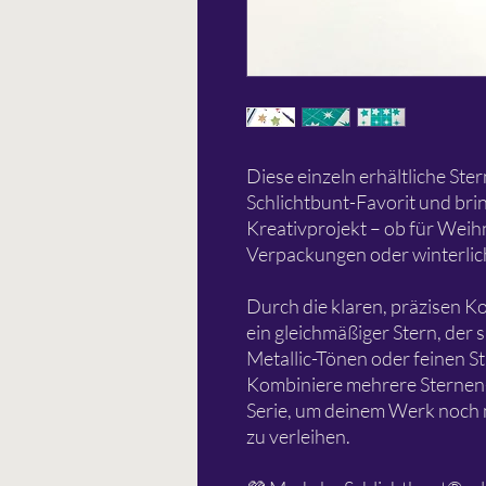
Diese einzeln erhältliche Ste
Schlichtbunt-Favorit und brin
Kreativprojekt – ob für Wei
Verpackungen oder winterlic
Durch die klaren, präzisen 
ein gleichmäßiger Stern, der 
Metallic-Tönen oder feinen Sti
Kombiniere mehrere Sternen-
Serie, um deinem Werk noch m
zu verleihen.