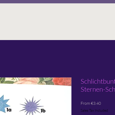
Schlichtbun
Sternen-Sch
Sale
From
€3.40
Price
Sales Tax Included