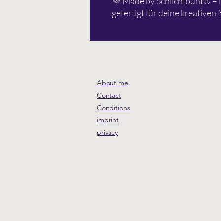
💜 Made by Schlichtbunt® – li
gefertigt für deine kreative
About me
Contact
Conditions
imprint
privacy