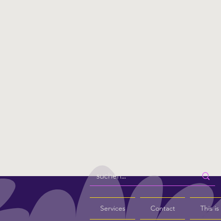
Services
Contact
This i