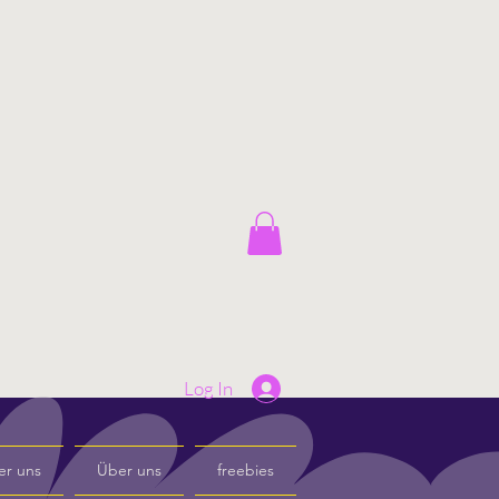
Log In
er uns
Über uns
freebies