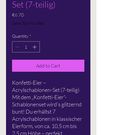
Set (7-teilig)
Price
€6.70
Sales Tax Included
Quantity
*
Add to Cart
Konfetti-Eier –
Acrylschablonen-Set (7-teilig)
Mit dem „Konfetti-Eier“-
Schablonenset wird’s glitzernd
bunt! Du erhältst 7
Acrylschablonen in klassischer
Eierform, von ca. 10,5 cm bis
2,5 cm Höhe – perfekt