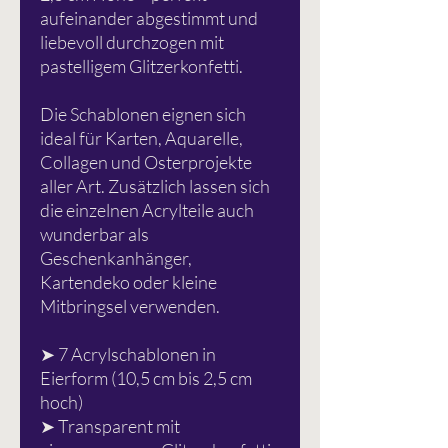
aufeinander abgestimmt und
liebevoll durchzogen mit
pastelligem Glitzerkonfetti.
Die Schablonen eignen sich
ideal für Karten, Aquarelle,
Collagen und Osterprojekte
aller Art. Zusätzlich lassen sich
die einzelnen Acrylteile auch
wunderbar als
Geschenkanhänger,
Kartendeko oder kleine
Mitbringsel verwenden.
➤ 7 Acrylschablonen in
Eierform (10,5 cm bis 2,5 cm
hoch)
➤ Transparent mit