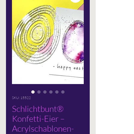
SKU: 15522
Schlichtbunt®
Konfetti-Eier –
Acrylschablonen-