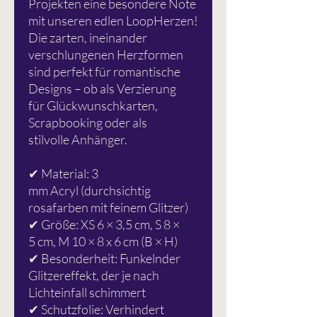
Projekten eine besondere Note
mit unseren edlen LoopHerzen!
Die zarten, ineinander
verschlungenen Herzformen
sind perfekt für romantische
Designs – ob als Verzierung
für Glückwunschkarten,
Scrapbooking oder als
stilvolle Anhänger.
✔ Material: 3
mm Acryl (durchsichtig
rosafarben mit feinem Glitzer)
✔ Größe: XS 6 × 3,5 cm, S 8 ×
5 cm, M 10 × 8 x 6 cm (B × H)
✔ Besonderheit: Funkelnder
Glitzereffekt, der je nach
Lichteinfall schimmert
✔ Schutzfolie: Verhindert