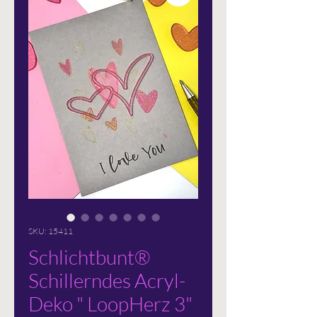
SKU: 15411
Schlichtbunt®
Schillerndes Acryl-
Deko " LoopHerz 3"