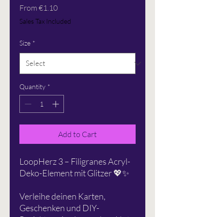
Sale
From
€1.10
Price
Sales Tax Included
Size
*
Quantity
*
Add to Cart
LoopHerz 3 – Filigranes Acryl-
Deko-Element mit Glitzer 💖✨
Verleihe deinen Karten,
Geschenken und DIY-