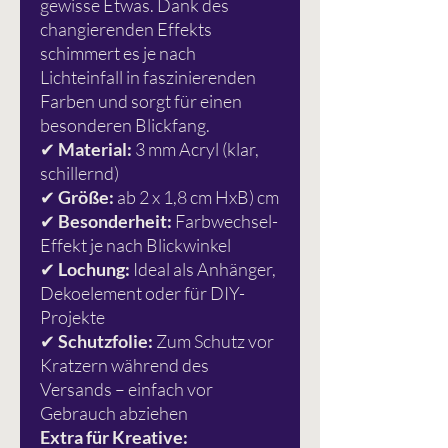
gewisse Etwas. Dank des
changierenden Effekts
schimmert es je nach
Lichteinfall in faszinierenden
Farben und sorgt für einen
besonderen Blickfang.
✔
Material:
3 mm Acryl (klar,
schillernd)
✔
Größe:
ab 2 x 1,8 cm HxB) cm
✔
Besonderheit:
Farbwechsel-
Effekt je nach Blickwinkel
✔
Lochung:
Ideal als Anhänger,
Dekoelement oder für DIY-
Projekte
✔
Schutzfolie:
Zum Schutz vor
Kratzern während des
Versands – einfach vor
Gebrauch abziehen
Extra für Kreative: