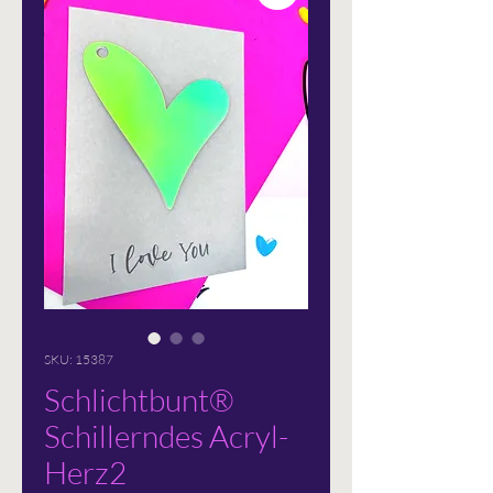
SKU: 15387
Schlichtbunt®
Schillerndes Acryl-
Herz2