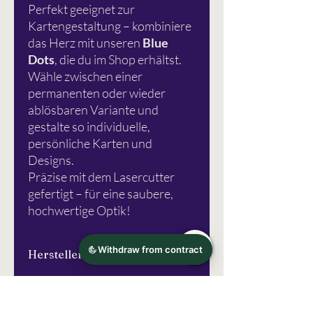
Perfekt geeignet zur
Kartengestaltung – kombiniere
das Herz mit unseren
Blue
Dots
, die du im Shop erhältst.
Wähle zwischen einer
permanenten oder wieder
ablösbaren Variante und
gestalte so individuelle,
persönliche Karten und
Designs.
Präzise mit dem Lasercutter
gefertigt – für eine saubere,
hochwertige Optik!
Herstellerinformation
Schlichtbunt®
Urheberrechte
Apfelanger 6