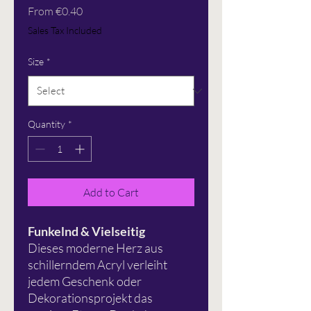
Sale
From
€0.40
Price
Sales Tax Included
Size
*
Quantity
*
Add to Cart
Funkelnd & Vielseitig
Dieses moderne Herz aus
schillerndem Acryl verleiht
jedem Geschenk oder
Dekorationsprojekt das