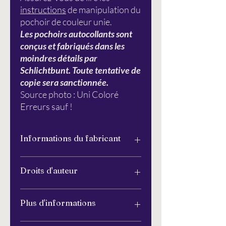
instructions
de manipulation du
pochoir de couleur unie.
Les pochoirs autocollants sont
conçus et fabriqués dans les
moindres détails par
Schlichtbunt. Toute tentative de
copie sera sanctionnée.
Source photo : Uni Coloré
Erreurs sauf !
Informations du fabricant
Simplement coloré®
Droits d'auteur
Pommier 6
26129 Oldenbourg
info@schlichtbunt.com
Les pochoirs Schlichtbunt® ont été
Plus d'informations
+49 441 36 10 55 15
entièrement conçus et fabriqués par
Schlichtbunt® (Özlem Sjuts), sauf si
d'autres designers sont nommés. Le