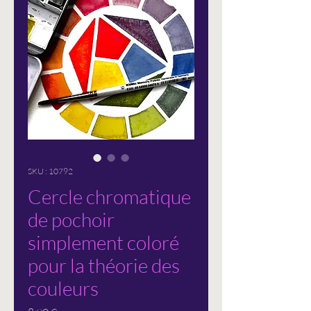
SKU : 10792
Cercle chromatique
de pochoir
simplement coloré
pour la théorie des
couleurs