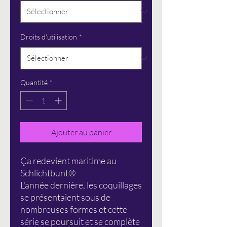
Droits d'utilisation
*
Quantité
*
Ajouter au panier
Ça redevient maritime au
Schlichtbunt®
L'année dernière, les coquillages
se présentaient sous de
nombreuses formes et cette
série se poursuit et se complète