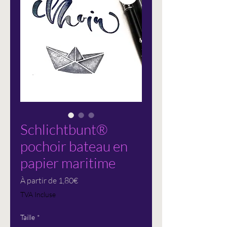
Schlichtbunt®
pochoir bateau en
papier maritime
Prix
À partir de
1,80€
promotionnel
TVA Incluse
Taille
*