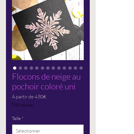
Flocons de neige au
pochoir coloré uni
Prix
À partir de
4,80€
promotionnel
TVA Incluse
Taille
*