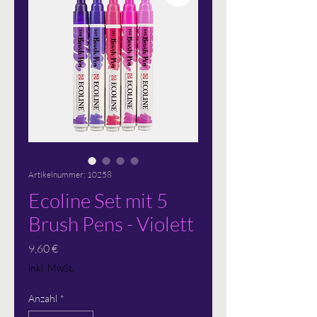
Artikelnummer: 10258
Ecoline Set mit 5
Brush Pens - Violett
Preis
9,60 €
inkl. MwSt.
Anzahl
*