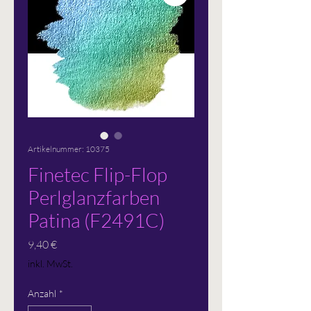
Artikelnummer: 10375
Finetec Flip-Flop
Perlglanzfarben
Patina (F2491C)
Preis
9,40 €
inkl. MwSt.
Anzahl
*