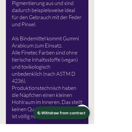
Pigmentierung aus und sind
dadurch beispielsweise ideal
für den Gebrauch mit der Feder
und Pinsel.
Als Bindemittel kommt Gummi
Arabicum zum Einsatz.
Alle Finetec Farben sind ohne
tierische Inhaltsstoffe (vegan)
und toxikologisch
unbedenklich (nach ASTM D
4236).
Produktionstechnisch haben
die Näpfchen einen kleinen
Hohlraum im Inneren. Das stellt
keinen Qualitätsmangel dar und
ist völlig normal.
Fotoquelle: Royal Talens