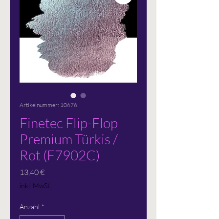
Artikelnummer: 10676
Finetec Flip-Flop
Premium Türkis /
Rot (F7902C)
Preis
13,40 €
inkl. MwSt.
Anzahl
*