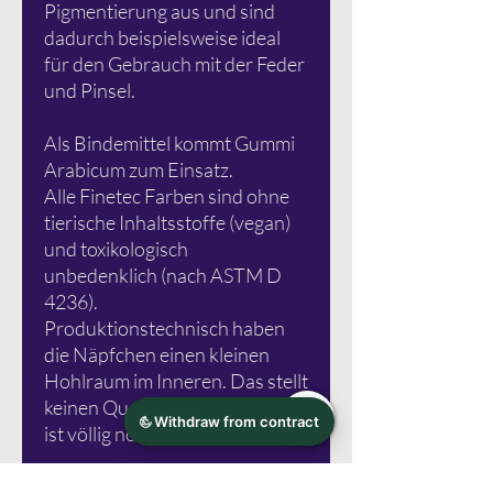
Pigmentierung aus und sind
dadurch beispielsweise ideal
für den Gebrauch mit der Feder
und Pinsel.
Als Bindemittel kommt Gummi
Arabicum zum Einsatz.
Alle Finetec Farben sind ohne
tierische Inhaltsstoffe (vegan)
und toxikologisch
unbedenklich (nach ASTM D
4236).
Produktionstechnisch haben
die Näpfchen einen kleinen
Hohlraum im Inneren. Das stellt
keinen Qualitätsmangel dar und
ist völlig normal.
Fotoquelle: Royal Talens