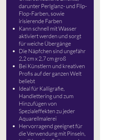
darunter Perlglanz- und Flip-
Flop-Farben, sowie
irisierende Farben
Kann schnell mit Wasser
aktiviert werden und sorgt
für weiche Übergänge
Die Näpfchen sind ungefähr
2,2 cm x 2,7 cm groß
Bei Künstlern und kreativen
Profis auf der ganzen Welt
beliebt
Ideal für Kalligrafie,
Handlettering und zum
Hinzufügen von
Spezialeffekten zu jeder
Aquarellmalerei
Hervorragend geeignet für
die Verwendung mit Pinseln,