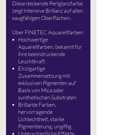
Diese deckende Perlglanzfarbe
zeigt intensive Brillanz auf allen
saugfähigen Oberflächen.
Über FINETEC Aquarellfarben
Hochwertige
Aquarellfarben, bekannt für
ihre beeindruckende
Leuchtkraft
Einzigartige
Zusammensetzung mit
exklusiven Pigmenten auf
Basis von Mica oder
synthetischen Substraten
Brillante Farben,
hervorragende
Lichtechtheit, starke
Pigmentierung, ungiftig
Unterschiedliche Effekte,