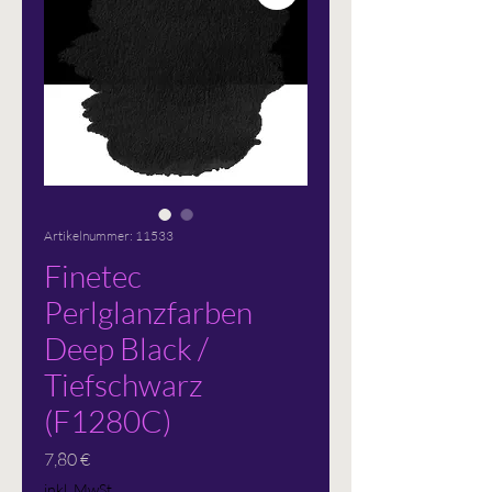
Artikelnummer: 11533
Finetec
Perlglanzfarben
Deep Black /
Tiefschwarz
(F1280C)
Preis
7,80 €
inkl. MwSt.