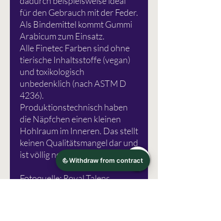
dadurch beispielsweise ideal
für den Gebrauch mit der Feder.
Als Bindemittel kommt Gummi
Arabicum zum Einsatz.
Alle Finetec Farben sind ohne
tierische Inhaltsstoffe (vegan)
und toxikologisch
unbedenklich (nach ASTM D
4236).
Produktionstechnisch haben
die Näpfchen einen kleinen
Hohlraum im Inneren. Das stellt
keinen Qualitätsmangel dar und
ist völlig normal.
Fotoquelle: Royal Talens
Irrtümer vorbehalten!