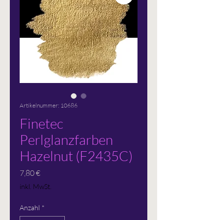
Artikelnummer: 10686
Finetec
Perlglanzfarben
Hazelnut (F2435C)
Preis
7,80 €
inkl. MwSt.
Anzahl
*