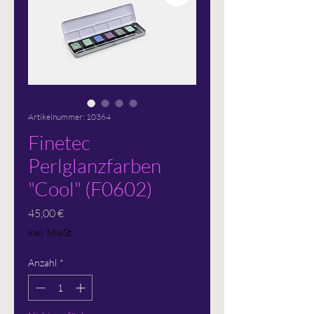
Artikelnummer: 10364
Finetec
Perlglanzfarben
"Cool" (F0602)
Preis
45,00 €
inkl. MwSt.
Anzahl
*