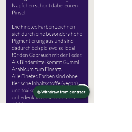
Näpfchen schont dabei euren
Pinsel.
Die Finetec Farben zeichnen
sich durch eine besonders hohe
Pigmentierung aus und sind
dadurch beispielsweise ideal
für den Gebrauch mit der Feder.
Als Bindemittel kommt Gummi
Arabicum zum Einsatz.
Alle Finetec Farben sind ohne
tierische Inhaltsstoffe (vegan)
und toxikologisch
unbedenklich (nach ASTM D
4236).
Produktionstechnisch haben
die Näpfchen einen kleinen
Hohlraum im Inneren. Das stellt