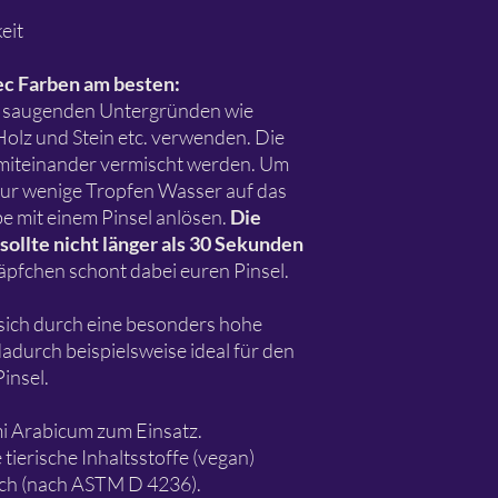
eit
ec Farben am besten:
en saugenden Untergründen wie
Holz und Stein etc. verwenden. Die
miteinander vermischt werden. Um
nur wenige Tropfen Wasser auf das
e mit einem Pinsel anlösen.
Die
 sollte nicht länger als 30 Sekunden
äpfchen schont dabei euren Pinsel.
sich durch eine besonders hohe
adurch beispielsweise ideal für den
insel.
i Arabicum zum Einsatz.
 tierische Inhaltsstoffe (vegan)
ich (nach ASTM D 4236).