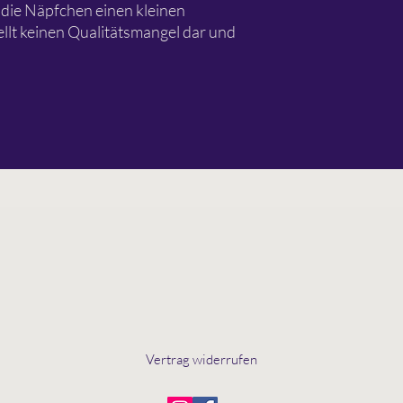
die Näpfchen einen kleinen
llt keinen Qualitätsmangel dar und
Vertrag widerrufen