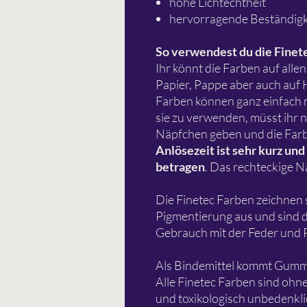
hohe Lichtechtheit
hervorragende Beständigk
So verwendest du die Finet
Ihr könnt die Farben auf all
Papier, Pappe aber auch auf 
Farben können ganz einfach 
sie zu verwenden, müsst ihr 
Näpfchen geben und die Farb
Anlösezeit ist sehr kurz und
betragen
. Das rechteckige N
Die Finetec Farben zeichnen 
Pigmentierung aus und sind d
Gebrauch mit der Feder und P
Als Bindemittel kommt Gumm
Alle Finetec Farben sind ohne
und toxikologisch unbedenkl