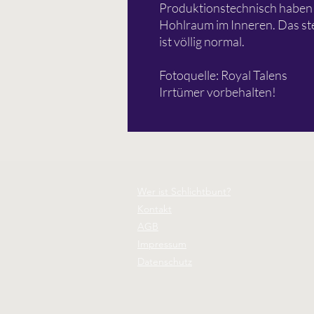
Produktionstechnisch haben 
Hohlraum im Inneren. Das ste
ist völlig normal.
Fotoquelle: Royal Talens
Irrtümer vorbehalten!
Wer ist Schlichtbunt?
Kontakt
AGB
Impressum
Datenschutz