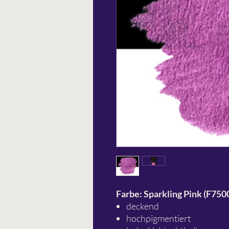
Farbe: Sparkling Pink (F750
deckend
hochpigmentiert