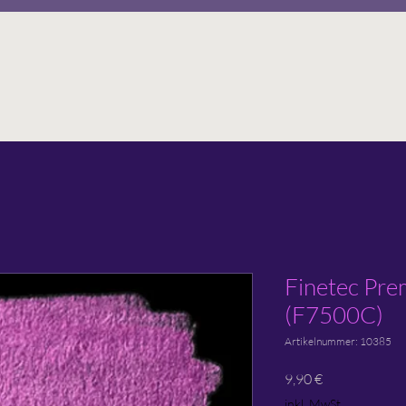
Finetec Pre
(F7500C)
Artikelnummer: 10385
Preis
9,90 €
inkl. MwSt.