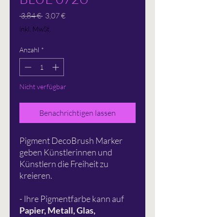
Standardpreis
Sale-
 3,84 € 
3,07 €
Preis
inkl. MwSt.
Anzahl
*
Nicht verfügbar
Benachrichtigen lassen
Pigment DecoBrush Marker
geben Künstlerinnen und
Künstlern die Freiheit zu
kreieren.
- Ihre Pigmentfarbe kann auf
Papier, Metall, Glas,