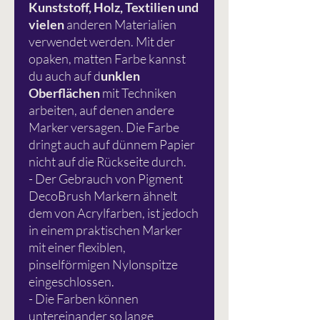
Kunststoff, Holz, Textilien und
vielen
anderen Materialien
verwendet werden. Mit der
opaken, matten Farbe kannst
du auch auf d
unklen
Oberflächen
mit Techniken
arbeiten, auf denen andere
Marker versagen. Die Farbe
dringt auch auf dünnem Papier
nicht auf die Rückseite durch.
- Der Gebrauch von Pigment
DecoBrush Markern ähnelt
dem von Acrylfarben, ist jedoch
in einem praktischen Marker
mit einer flexiblen,
pinselförmigen Nylonspitze
eingeschlossen.
- Die Farben können
untereinander so lange