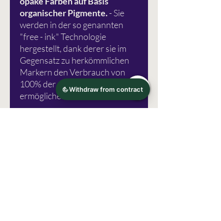
opake Farben auf Basis
organischer Pigmente.
- Sie
werden in der so genannten
"free - ink" Technologie
hergestellt, dank derer sie im
Gegensatz zu herkömmlichen
Markern den Verbrauch von
100% der enthaltenen Farbe
ermöglichen.
Eine Gebrauchsanweisung
finden Sie
hier.
Fotoquelle: Karin Marker
Irrtümer vorbehalten!
Herstellerinformation