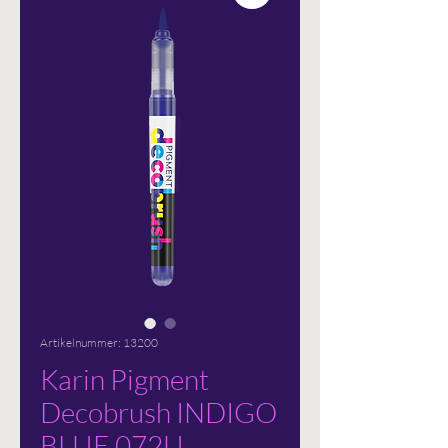
Artikelnummer: 13200
Karin Pigment
Decobrush INDIGO
BLUE 072U