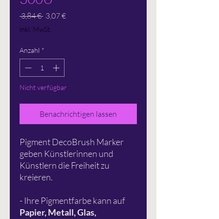
Standardpreis
Sale-
 3,84 € 
3,07 €
Preis
inkl. MwSt.
Anzahl
*
Nicht verfügbar
Benachrichtigen lassen
Pigment DecoBrush Marker
geben Künstlerinnen und
Künstlern die Freiheit zu
kreieren.
- Ihre Pigmentfarbe kann auf
Papier, Metall, Glas,