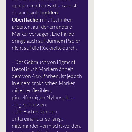
opaken, matten Farbe kannst
du auch auf d
unklen
Oberflächen
mit Techniken
arbeiten, auf denen andere
Marker versagen. Die Farbe
dringt auch auf dünnem Papier
nicht auf die Rückseite durch.
- Der Gebrauch von Pigment
DecoBrush Markern ähnelt
dem von Acrylfarben, ist jedoch
in einem praktischen Marker
mit einer flexiblen,
pinselförmigen Nylonspitze
eingeschlossen.
- Die Farben können
untereinander so lange
miteinander vermischt werden,