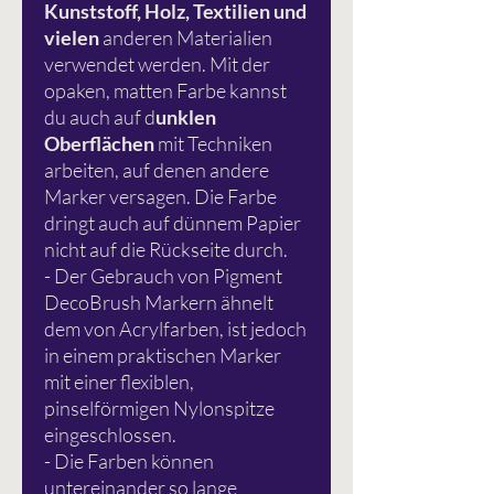
Kunststoff, Holz, Textilien und
vielen
anderen Materialien
verwendet werden. Mit der
opaken, matten Farbe kannst
du auch auf d
unklen
Oberflächen
mit Techniken
arbeiten, auf denen andere
Marker versagen. Die Farbe
dringt auch auf dünnem Papier
nicht auf die Rückseite durch.
- Der Gebrauch von Pigment
DecoBrush Markern ähnelt
dem von Acrylfarben, ist jedoch
in einem praktischen Marker
mit einer flexiblen,
pinselförmigen Nylonspitze
eingeschlossen.
- Die Farben können
untereinander so lange