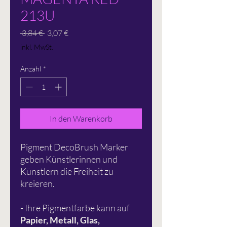
213U
Standardpreis
Sale-
 3,84 € 
3,07 €
Preis
inkl. MwSt.
Anzahl
*
In den Warenkorb
Pigment DecoBrush Marker
geben Künstlerinnen und
Künstlern die Freiheit zu
kreieren.
- Ihre Pigmentfarbe kann auf
Papier, Metall, Glas,