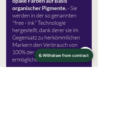
opake Farben auf Basis
organischer Pigmente.
- Sie
werden in der so genannten
"free - ink" Technologie
hergestellt, dank derer sie im
Gegensatz zu herkömmlichen
Markern den Verbrauch von
100% der enthaltenen Farbe
ermöglichen.
Eine Gebrauchsanweisung
finden Sie
hier.
Fotoquelle: Karin Marker
Irrtümer vorbehalten!
Herstellerinformation