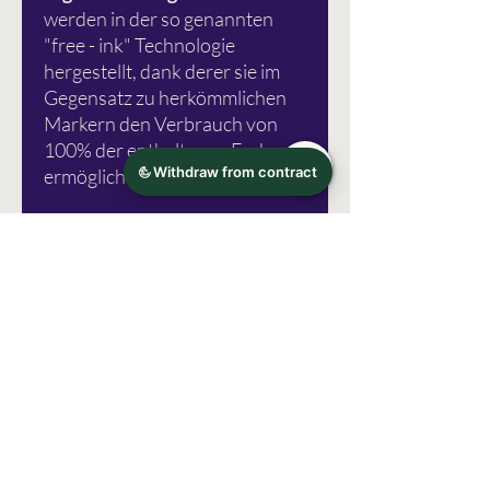
werden in der so genannten
"free - ink" Technologie
hergestellt, dank derer sie im
Gegensatz zu herkömmlichen
Markern den Verbrauch von
100% der enthaltenen Farbe
ermöglichen.
Eine Gebrauchsanweisung
finden Sie
hier.
Fotoquelle: Karin Marker
Irrtümer vorbehalten!
Herstellerinformation
Karin