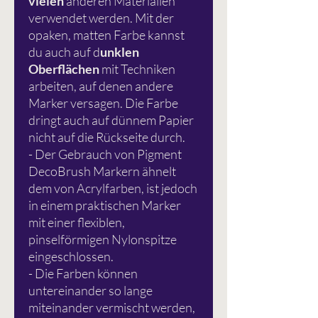
vielen
anderen Materialien
verwendet werden. Mit der
opaken, matten Farbe kannst
du auch auf d
unklen
Oberflächen
mit Techniken
arbeiten, auf denen andere
Marker versagen. Die Farbe
dringt auch auf dünnem Papier
nicht auf die Rückseite durch.
- Der Gebrauch von Pigment
DecoBrush Markern ähnelt
dem von Acrylfarben, ist jedoch
in einem praktischen Marker
mit einer flexiblen,
pinselförmigen Nylonspitze
eingeschlossen.
- Die Farben können
untereinander so lange
miteinander vermischt werden,