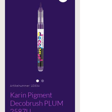
Artikelnummer: 10334
Karin Pigment
Decobrush PLUM
2587U