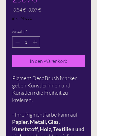
Standardpreis
Sale-
 3,84 € 
3,07 €
Preis
inkl. MwSt.
Anzahl
*
In den Warenkorb
Pigment DecoBrush Marker
geben Künstlerinnen und
Künstlern die Freiheit zu
kreieren.
- Ihre Pigmentfarbe kann auf
Papier, Metall, Glas,
Kunststoff, Holz, Textilien und