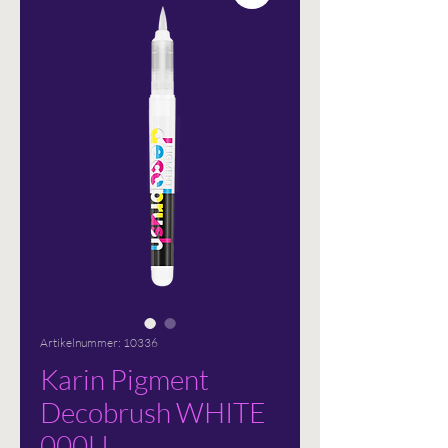
Artikelnummer: 10336
Karin Pigment
Decobrush WHITE
000U