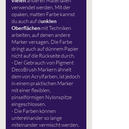
vielen
anderen Materialien
verwendet werden. Mit der
opaken, matten Farbe kannst
du auch auf d
unklen
Oberflächen
mit Techniken
arbeiten, auf denen andere
Marker versagen. Die Farbe
dringt auch auf dünnem Papier
nicht auf die Rückseite durch.
- Der Gebrauch von Pigment
DecoBrush Markern ähnelt
dem von Acrylfarben, ist jedoch
in einem praktischen Marker
mit einer flexiblen,
pinselförmigen Nylonspitze
eingeschlossen.
- Die Farben können
untereinander so lange
miteinander vermischt werden,