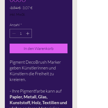
Standardpreis
Sale-
 3,84 € 
3,07 €
Preis
inkl. MwSt.
Anzahl
*
In den Warenkorb
Pigment DecoBrush Marker
geben Künstlerinnen und
Künstlern die Freiheit zu
kreieren.
- Ihre Pigmentfarbe kann auf
Papier, Metall, Glas,
Kunststoff, Holz, Textilien und