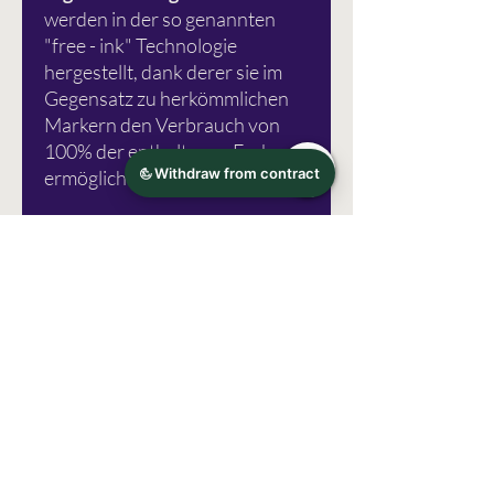
werden in der so genannten
"free - ink" Technologie
hergestellt, dank derer sie im
Gegensatz zu herkömmlichen
Markern den Verbrauch von
100% der enthaltenen Farbe
ermöglichen.
Eine Gebrauchsanweisung
finden Sie
hier.
Fotoquelle: Karin Marker
Irrtümer vorbehalten!
Herstellerinformation
Karin