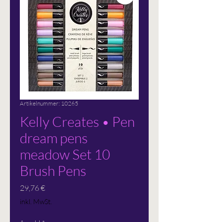
Artikelnummer: 10265
Kelly Creates • Pen
dream pens
meadow Set 10
Brush Pens
Preis
29,76 €
inkl. MwSt.