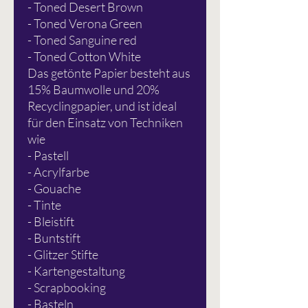
- Toned Desert Brown
- Toned Verona Green
- Toned Sanguine red
- Toned Cotton White
Das getönte Papier besteht aus
15% Baumwolle und 20%
Recyclingpapier, und ist ideal
für den Einsatz von Techniken
wie
- Pastell
- Acrylfarbe
- Gouache
- Tinte
- Bleistift
- Buntstift
- Glitzer Stifte
- Kartengestaltung
- Scrapbooking
- Basteln