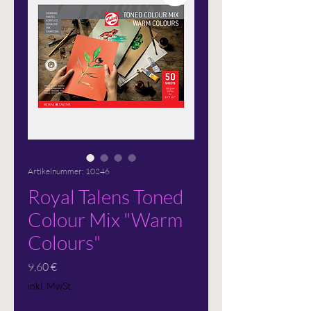
Artikelnummer: 10246
Royal Talens Toned
Colour Mix "Warm
Colours"
Preis
9,60 €
inkl. MwSt.