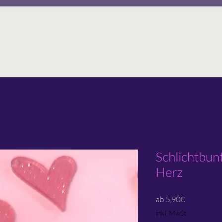
Schlichtbun
Herz
Sale-
ab
5,90€
Preis
inkl. MwSt.