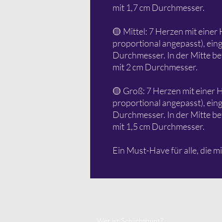
mit 1,7 cm Durchmesser.
🟡 Mittel: 7 Herzen mit einer 
proportional angepasst), ein
Durchmesser. In der Mitte befi
mit 2 cm Durchmesser.
🟡 Groß: 7 Herzen mit einer H
proportional angepasst), ein
Durchmesser. In der Mitte befi
mit 1,5 cm Durchmesser.
Ein Must-Have für alle, die mi
Wer ist Schlichtbunt?