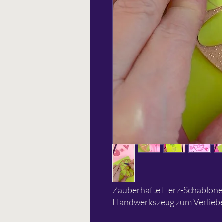
Zauberhafte Herz-Schablone au
Handwerkszeug zum Verlieb