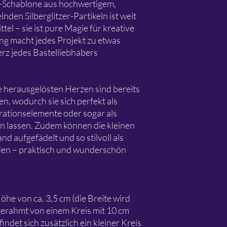
Schablone aus hochwertigem,
nden Silberglitzer-Partikeln ist weit
ttel – sie ist pure Magie für kreative
ng macht jedes Projekt zu etwas
rz jedes Bastelliebhabers
e herausgelösten Herzen sind bereits
n, wodurch sie sich perfekt als
ationselemente oder sogar als
 lassen. Zudem können die kleinen
d aufgefädelt und so stilvoll als
en – praktisch und wunderschön
öhe von ca. 3,5 cm (die Breite wird
gerahmt von einem Kreis mit 10 cm
ndet sich zusätzlich ein kleiner Kreis