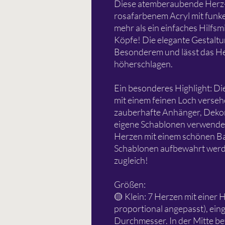
Diese atemberaubende Herz-
rosafarbenem Acryl mit funkel
mehr als ein einfaches Hilfsmi
Köpfe! Die elegante Gestaltu
Besonderem und lässt das He
höherschlagen.
Ein besonderes Highlight: Di
mit einem feinen Loch versehe
zauberhafte Anhänger, Dekor
eigene Schablonen verwenden
Herzen mit einem schönen Ban
Schablonen aufbewahrt werd
zugleich!
Größen:
🟡 Klein: 7 Herzen mit einer H
proportional angepasst), ein
Durchmesser. In der Mitte befi