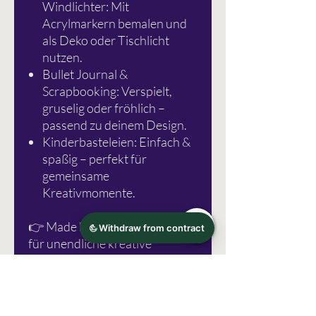
Windlichter: Mit
Acrylmarkern bemalen und
als Deko oder Tischlicht
nutzen.
Bullet Journal &
Scrapbooking: Verspielt,
gruselig oder fröhlich –
passend zu deinem Design.
Kinderbasteleien: Einfach &
spaßig – perfekt für
gemeinsame
Kreativmomente.
👉 Made by Schlichtbunt® –
für unendliche kreative
Möglichkeiten.
Herstellerinformation