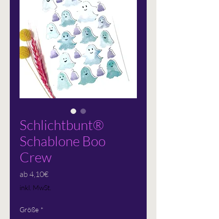
Schlichtbunt®
Schablone Boo
Crew
Sale-
ab
4,10€
Preis
inkl. MwSt.
Größe
*