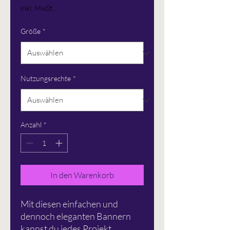
Preis
inkl. MwSt.
Größe
*
Nutzungsrechte
*
Anzahl
*
In den Warenkorb
Mit diesen einfachen und
dennoch eleganten Bannern
kannst du jedes Projekt