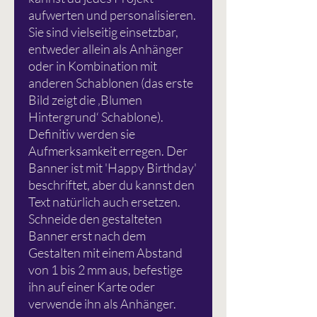
aufwerten und personalisieren.
Sie sind vielseitig einsetzbar,
entweder allein als Anhänger
oder in Kombination mit
anderen Schablonen (das erste
Bild zeigt die ‚Blumen
Hintergrund‘ Schablone).
Definitiv werden sie
Aufmerksamkeit erregen. Der
Banner ist mit 'Happy Birthday'
beschriftet, aber du kannst den
Text natürlich auch ersetzen.
Schneide den gestalteten
Banner erst nach dem
Gestalten mit einem Abstand
von 1 bis 2 mm aus, befestige
ihn auf einer Karte oder
verwende ihn als Anhänger.