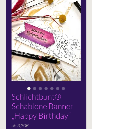
Schlichtbunt®
Schablone Banner
„Happy Birthday“
Sale-
ab
3,30€