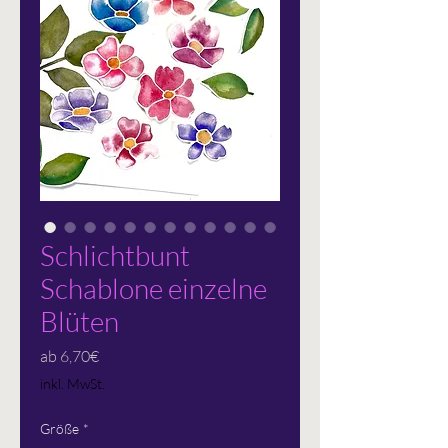
Schlichtbunt
Schablone einzelne
Blüten
Sale-
ab
6,70€
Preis
inkl. MwSt.
Größe
*