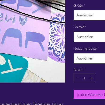
Größe
*
Auswählen
Format
*
Auswählen
Nutzungsrechte
*
Auswählen
Anzahl
*
In den Warenkor
ne der kreativsten Zeiten des Jahres.