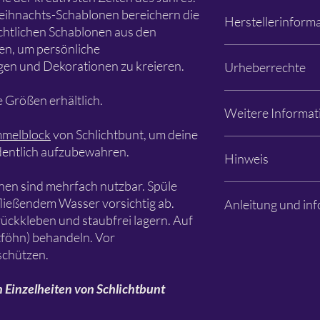
Weihnachts-Schablonen bereichern die
Herstellerinform
htlichen Schablonen aus den
ren, um persönliche
Schlichtbunt®
en und Dekorationen zu kreieren.
Urheberrechte
Apfelanger 6
26129 Oldenburg
info@schlichtbunt.co
Die Schlichtbunt® Sc
 Größen erhältlich.
Weitere Informat
+49 441 36 10 55 15
Schlichtbunt® (Özlem S
sei denn, es sind and
melblock
von Schlichtbunt, um deine
genannt. Die Urheber
Fotos: Özlem Sjuts
dentlich aufzubewahren.
Hinweis
Design bleiben bei Sc
Änderungen und Irrtü
beim jeweiligen Desig
nen sind mehrfach nutzbar. Spüle
Es handelt sich aussch
fließendem Wasser vorsichtig ab.
Anleitung und inf
Dekorationen, Farben 
rückkleben und staubfrei lagern. Auf
Beispielbildern sind n
Schablone dient zur G
Bitte lesen
ftföhn) behandeln. Vor
chützen.
n Einzelheiten von Schlichtbunt