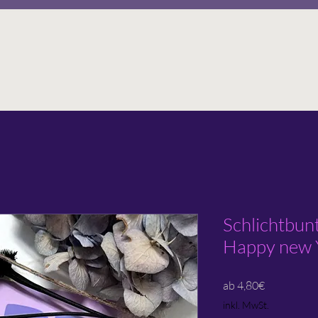
Schlichtbun
Happy new 
Sale-
ab
4,80€
Preis
inkl. MwSt.