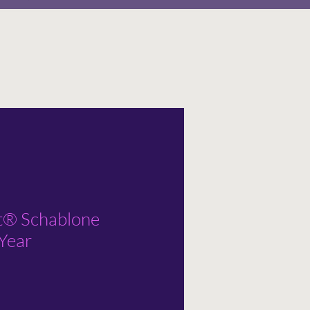
t® Schablone
Year