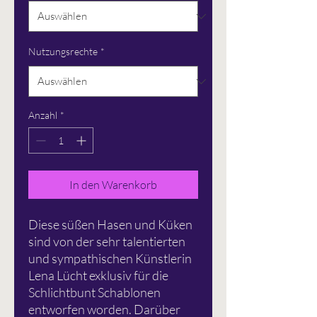
Nutzungsrechte
*
Anzahl
*
In den Warenkorb
Diese süßen Hasen und Küken
sind von der sehr talentierten
und sympathischen Künstlerin
Lena Lücht exklusiv für die
Schlichtbunt Schablonen
entworfen worden. Darüber