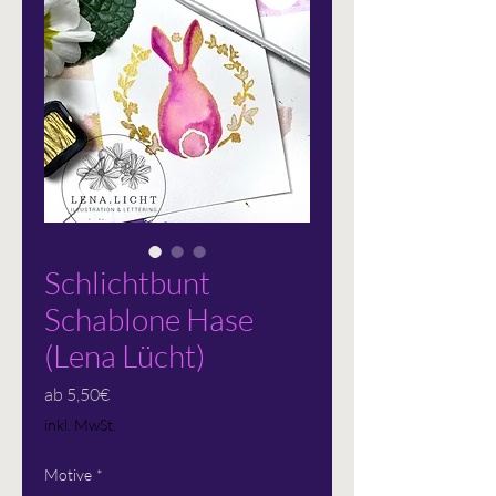
Schlichtbunt
Schablone Hase
(Lena Lücht)
Sale-
ab
5,50€
Preis
inkl. MwSt.
Motive
*