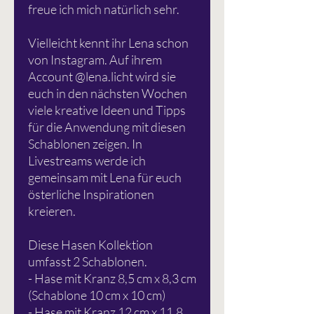
freue ich mich natürlich sehr.
Vielleicht kennt ihr Lena schon
von Instagram. Auf ihrem
Account @lena.licht wird sie
euch in den nächsten Wochen
viele kreative Ideen und Tipps
für die Anwendung mit diesen
Schablonen zeigen. In
Livestreams werde ich
gemeinsam mit Lena für euch
österliche Inspirationen
kreieren.
Diese Hasen Kollektion
umfasst 2 Schablonen.
- Hase mit Kranz 8,5 cm x 8,3 cm
(Schablone 10 cm x 10 cm)
- Hase mit Kranz 12 cm x 11,8