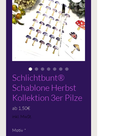
Schlichtbunt®
Schablone Herbst
Kollektion 3er Pilze
Sale-
ab
1,50€
Preis
inkl. MwSt.
Motiv
*