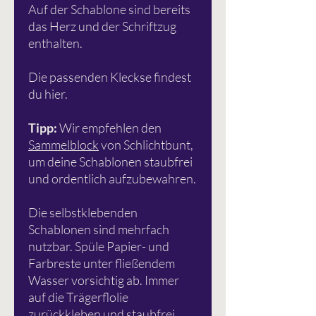
Auf der Schablone sind bereits
das Herz und der Schriftzug
enthalten.
Die passenden Kleckse findest
du hier.
Tipp:
Wir empfehlen den
Sammelblock
von Schlichtbunt,
um deine Schablonen staubfrei
und ordentlich aufzubewahren.
Die selbstklebenden
Schablonen sind mehrfach
nutzbar. Spüle Papier- und
Farbreste unter fließendem
Wasser vorsichtig ab. Immer
auf die Trägerflolie
zurückkleben und staubfrei