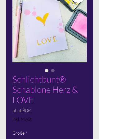
Schlichtbunt®
Schablone Herz &
LOVE
Sale-
ab
4,80€
Preis
inkl. MwSt.
Größe
*