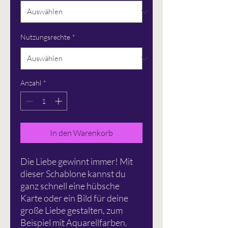
Nutzungsrechte
*
Anzahl
*
In den Warenkorb
Die Liebe gewinnt immer! Mit
dieser Schablone kannst du
ganz schnell eine hübsche
Karte oder ein Bild für deine
große Liebe gestalten, zum
Beispiel mit Aquarellfarben.