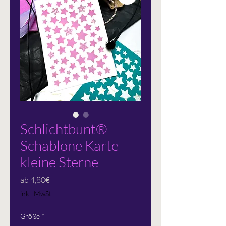
Schlichtbunt®
Schablone Karte
kleine Sterne
Sale-
ab
4,80€
Preis
inkl. MwSt.
Größe
*