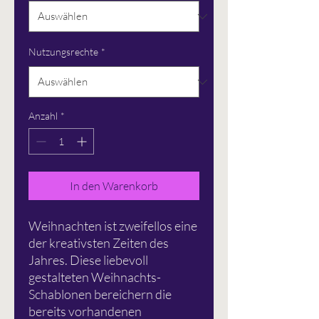
Nutzungsrechte
*
Anzahl
*
In den Warenkorb
Weihnachten ist zweifellos eine
der kreativsten Zeiten des
Jahres. Diese liebevoll
gestalteten Weihnachts-
Schablonen bereichern die
bereits vorhandenen