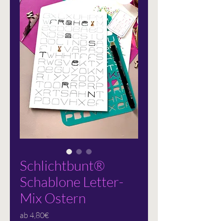
Schlichtbunt®
Schablone Letter-
Mix Ostern
Sale-
ab
4,80€