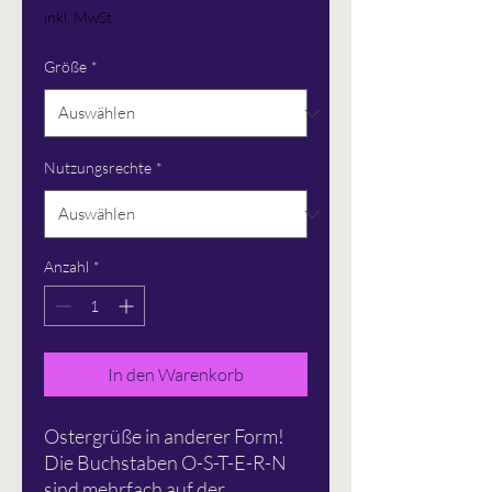
Preis
inkl. MwSt.
Größe
*
Nutzungsrechte
*
Anzahl
*
In den Warenkorb
Ostergrüße in anderer Form!
Die Buchstaben O-S-T-E-R-N
sind mehrfach auf der