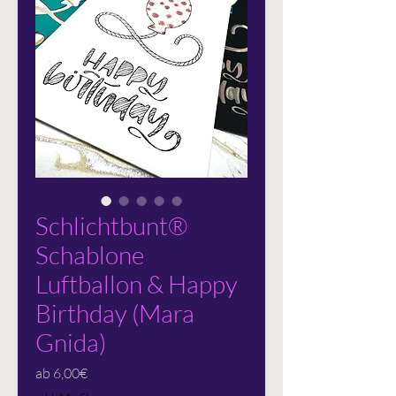
Schlichtbunt®
Schablone
Luftballon & Happy
Birthday (Mara
Gnida)
Sale-
ab
6,00€
Preis