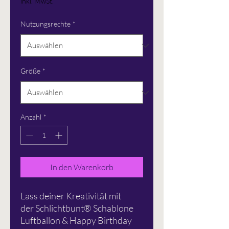
inkl. MwSt.
Nutzungsrechte
*
Größe
*
Anzahl
*
In den Warenkorb
Lass deiner Kreativität mit
der Schlichtbunt® Schablone
Luftballon & Happy
Birthday