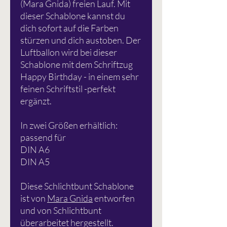
(Mara Gnida) freien Lauf. Mit
dieser Schablone kannst du
dich sofort auf die Farben
stürzen und dich austoben. Der
Luftballon wird bei dieser
Schablone mit dem Schriftzug
Happy Birthday
- in einem sehr
feinen Schriftstil -perfekt
ergänzt.
In zwei Größen erhältlich:
passend für
DIN A6
DIN A5
Diese Schlichtbunt Schablone
ist von
Mara Gnida
entworfen
und von Schlichtbunt
überarbeitet hergestellt.