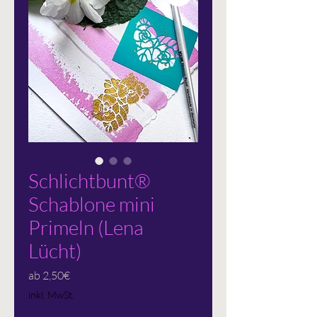
Schlichtbunt®
Schablone mini
Primeln (Lena
Lücht)
Sale-
ab
2,50€
Preis
inkl. MwSt.