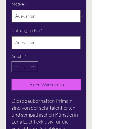
Motive
*
Nutzungsrechte
*
Anzahl
*
In den Warenkorb
Diese zauberhaften Primeln
sind von der sehr talentierten
und sympathischen Künstlerin
Lena Lücht exklusiv für die
Schlichtbunt Schablonen